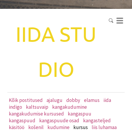
IIDA
STU
DIO
Kõik postitused
ajalugu
dobby
elamus
iida
indigo
kaltsuvaip
kangakudumine
kangakudumise kursused
kangaspuu
kangaspuud
kangaspuude osad
kangasteljed
käsitöö
košenil
kudumine
kursus
liis luhamaa