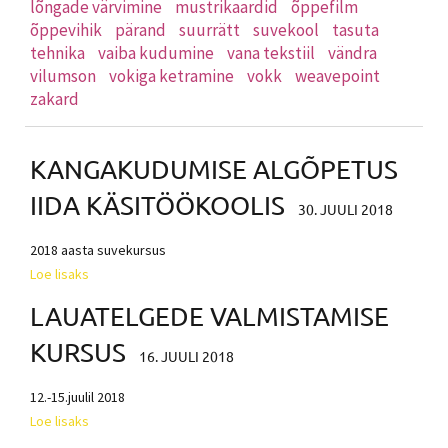
lõngade värvimine
mustrikaardid
õppefilm
õppevihik
pärand
suurrätt
suvekool
tasuta
tehnika
vaiba kudumine
vana tekstiil
vändra
vilumson
vokiga ketramine
vokk
weavepoint
zakard
KANGAKUDUMISE ALGÕPETUS
IIDA KÄSITÖÖKOOLIS
30. JUULI 2018
2018 aasta suvekursus
Loe lisaks
LAUATELGEDE VALMISTAMISE
KURSUS
16. JUULI 2018
12.-15.juulil 2018
Loe lisaks