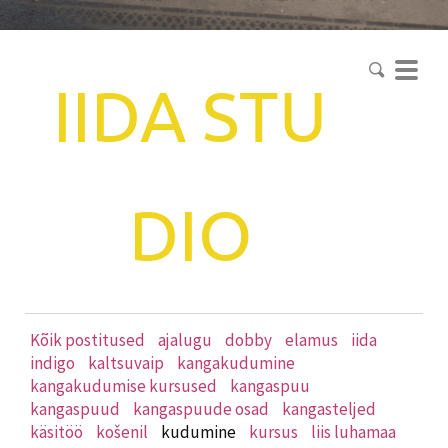
IIDA
STU
DIO
Kõik postitused
ajalugu
dobby
elamus
iida
indigo
kaltsuvaip
kangakudumine
kangakudumise kursused
kangaspuu
kangaspuud
kangaspuude osad
kangasteljed
käsitöö
košenil
kudumine
kursus
liis luhamaa