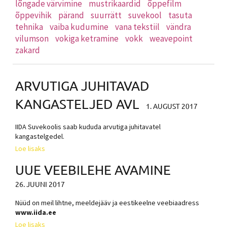
lõngade värvimine
mustrikaardid
õppefilm
õppevihik
pärand
suurrätt
suvekool
tasuta
tehnika
vaiba kudumine
vana tekstiil
vändra
vilumson
vokiga ketramine
vokk
weavepoint
zakard
ARVUTIGA JUHITAVAD
KANGASTELJED AVL
1. AUGUST 2017
IIDA Suvekoolis saab kududa arvutiga juhitavatel
kangastelgedel.
Loe lisaks
UUE VEEBILEHE AVAMINE
26. JUUNI 2017
Nüüd on meil lihtne, meeldejääv ja eestikeelne veebiaadress
www.iida.ee
Loe lisaks