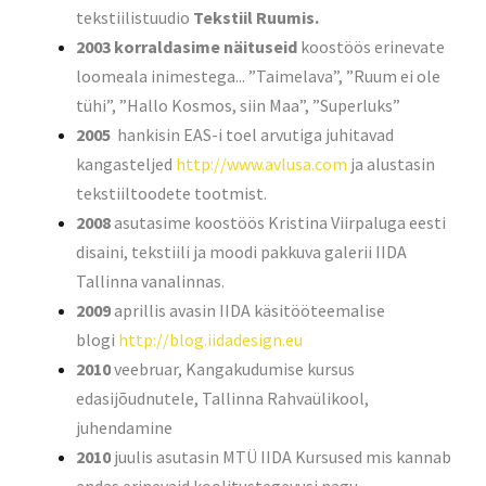
tekstiilistuudio
Tekstiil Ruumis
.
2003
korraldasime näituseid
koostöös erinevate
loomeala inimestega... ”Taimelava”, ”Ruum ei ole
tühi”, ”Hallo Kosmos, siin Maa”, ”Superluks”
2005
hankisin EAS-i toel arvutiga juhitavad
kangasteljed
http://www.avlusa.com
ja alustasin
tekstiiltoodete tootmist.
2008
asutasime koostöös Kristina Viirpaluga eesti
disaini, tekstiili ja moodi pakkuva
galerii IIDA
Tallinna vanalinnas.
2009
aprillis avasin IIDA käsitööteemalise
blogi
http://blog.iidadesign.eu
2010
veebruar, Kangakudumise kursus
edasijõudnutele, Tallinna Rahvaülikool,
juhendamine
2010
juulis asutasin MTÜ IIDA Kursused mis kannab