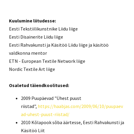
Kuulumine liitudesse:
Eesti Tekstiilikunstnike Liidu liige
Eesti Disainerite Liidu liige
Eesti Rahvakunsti ja Käsitöö Liidu liige ja käsitöö
valdkonna mentor
ETN - European Textile Network liige
Nordic Textile Art liige
Osaletud täiendkoolitused:
2009 Puupäevad "Ühest puust
riistad",
https://haabjas.com/2009/06/10/puupaev
ad-uhest-puust-riistad/
2010 Kõlapook sõba äärtesse, Eesti Rahvakunsti ja
Käsitöö Liit