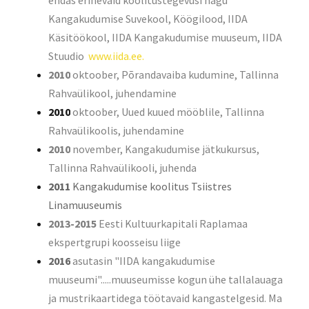
endas erinevaid koolitustegevusi nagu
Kangakudumise Suvekool, Köögilood, IIDA
Käsitöökool, IIDA Kangakudumise muuseum, IIDA
Stuudio
www.iida.ee.
2010
oktoober, Põrandavaiba kudumine, Tallinna
Rahvaülikool, juhendamine
2010
oktoober, Uued kuued mööblile, Tallinna
Rahvaülikoolis, juhendamine
2010
november, Kangakudumise jätkukursus,
Tallinna Rahvaülikooli, juhenda
2011
Kangakudumise koolitus Tsiistres
Linamuuseumis
2013-2015
Eesti Kultuurkapitali Raplamaa
ekspertgrupi koosseisu liige
2016
asutasin "IIDA kangakudumise
muuseumi".....muuseumisse kogun ühe tallalauaga
ja mustrikaartidega töötavaid kangastelgesid. Ma