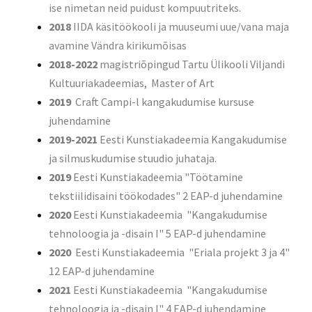
ise nimetan neid puidust kompuutriteks.
2018
IIDA käsitöökooli ja muuseumi uue/vana maja
avamine Vändra kirikumõisas
2018-2022
magistriõpingud Tartu Ülikooli Viljandi
Kultuuriakadeemias, Master of Art
2019
Craft Campi-l kangakudumise kursuse
juhendamine
2019-2021
Eesti Kunstiakadeemia Kangakudumise
ja silmuskudumise stuudio juhataja.
2019
Eesti Kunstiakadeemia "Töötamine
tekstiilidisaini töökodades" 2 EAP-d juhendamine
2020
Eesti Kunstiakadeemia "Kangakudumise
tehnoloogia ja -disain I" 5 EAP-d juhendamine
2020
Eesti Kunstiakadeemia "Eriala projekt 3 ja 4"
12 EAP-d juhendamine
2021
Eesti Kunstiakadeemia "Kangakudumise
tehnoloogia ja -disain I" 4 EAP-d juhendamine