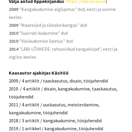
Välja antud õppekirjandus
https://iida.ee/pood
:
2009
"Kangakudumise algõpetus" dvd, eesti ja soome
keeles
2009
"Maateljed ja sõbakirikangas" dvd
2010
"Suurräti kudumine" dvd
2010
"Vöökudumise õpetus" dvd
2014
"LÄBI LÕIMEDE: rahvuslikud kangakirjad", eesti ja
inglise keeles
Kaasautor ajakirjas Käsitöö
2009 / 4 artiklit / taaskasutus, disain, tööjuhendid
2010 / 4 artiklit / disain, kangakudumine, taaskasutus,
tööjuhendid
2011 / 4 artiklit / uuskasutus, meisterdamine,
kangakudumine, tööjuhendid
2018 / 3 artiklit / kangakudumine, tööjuhendid
2019 / 1 artikkel / kangakudumine, tööjuhendid