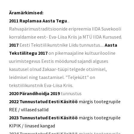
Äramärkimised:
2011
Raplamaa Aasta Tegu
...
Rahvapärimustraditsioonide eripreemia IIDA Suvekooli
korraldamise eest- Eva-Liisa Kriis ja MTÜ IIDA Kursused.
2017
Eesti Tekstiilikunstnike Liidu tunnustus....
Aasta
Tekstiilitegu 2017
on pikemaajaline kultuurilooline
uurimistegevus Eestis möödunud sajandi alguses
kasutusel olnud žakaar-tüüpi telgede otsimisel,
leidmisel ning taastamisel. "Teljekütt" on
tekstiilikunstnik Eva-Liisa Kriis.
2020
Pärandihoidja 2019
tunnustus
2022 Tunnustatud Eesti Käsitöö
märgis tootegrupile
REE / villased sallid
2023 Tunnustatud Eesti Käsitöö
märgis tootegrupile
KIPIK / linased kangad
2024 Tunnustatud Eesti Käsitöö
märgis tootegrupile