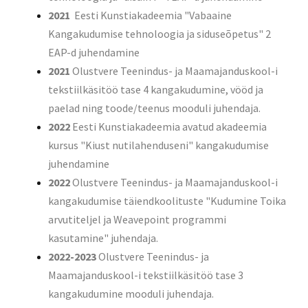
2021
Eesti Kunstiakadeemia "Vabaaine
Kangakudumise tehnoloogia ja siduseõpetus" 2
EAP-d juhendamine
2021
Olustvere Teenindus- ja Maamajanduskool-i
tekstiilkäsitöö tase 4 kangakudumine, vööd ja
paelad ning toode/teenus mooduli juhendaja.
2022
Eesti Kunstiakadeemia avatud akadeemia
kursus "Kiust nutilahenduseni" kangakudumise
juhendamine
2022
Olustvere Teenindus- ja Maamajanduskool-i
kangakudumise täiendkoolituste "Kudumine Toika
arvutiteljel ja Weavepoint programmi
kasutamine" juhendaja.
2022-2023
Olustvere Teenindus- ja
Maamajanduskool-i tekstiilkäsitöö tase 3
kangakudumine mooduli juhendaja.