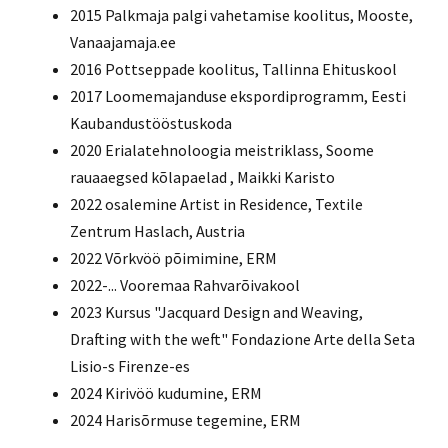
2015 Palkmaja palgi vahetamise koolitus, Mooste,
Vanaajamaja.ee
2016 Pottseppade koolitus, Tallinna Ehituskool
2017 Loomemajanduse ekspordiprogramm, Eesti
Kaubandustööstuskoda
2020 Erialatehnoloogia meistriklass, Soome
rauaaegsed kõlapaelad , Maikki Karisto
2022 osalemine Artist in Residence, Textile
Zentrum Haslach, Austria
2022 Võrkvöö põimimine, ERM
2022-... Vooremaa Rahvarõivakool
2023 Kursus "Jacquard Design and Weaving,
Drafting with the weft" Fondazione Arte della Seta
Lisio-s Firenze-es
2024 Kirivöö kudumine, ERM
2024 Harisõrmuse tegemine, ERM