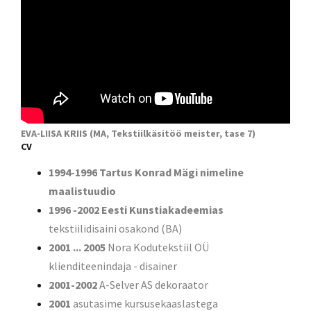
EVA-LIISA KRIIS (MA, Tekstiilkäsitöö meister, tase 7)
CV
1994-1996
Tartus Konrad Mägi nimeline
maalistuudio
1996
-2002
Eesti Kunstiakadeemias
tekstiilidisaini osakond (BA)
2001 ... 2005
Nora Kodutekstiil OÜ
klienditeenindaja - disainer
2001-2002
A-Selver AS dekoraator
2001
asutasime kursusekaaslastega