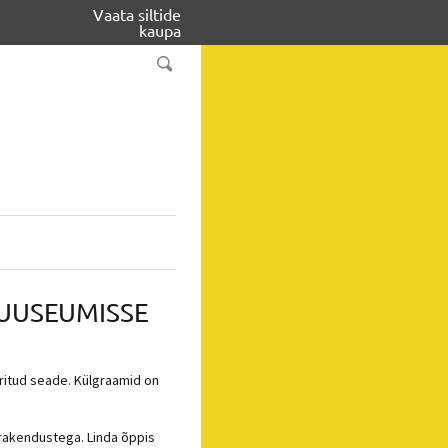
Vaata siltide
kaupa
MUUSEUMISSE
ritud seade. Külgraamid on
e rakendustega. Linda õppis