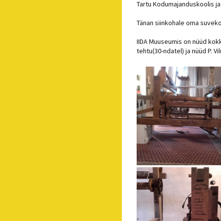
Tartu Kodumajanduskoolis ja k
Tänan siinkohale oma suvekool
IIDA Muuseumis on nüüd kokku
tehtu(30-ndatel) ja nüüd P. V