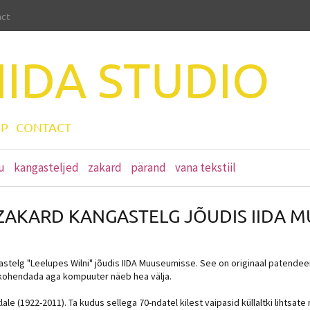
act
IIDA
STUDIO
P
CONTACT
u
kangasteljed
zakard
pärand
vana tekstiil
 ZAKARD KANGASTELG JÕUDIS IIDA 
astelg "Leelupes Wilni" jõudis IIDA Muuseumisse. See on originaal patendee
 kohendada aga kompuuter näeb hea välja.
ale (1922-2011). Ta kudus sellega 70-ndatel kilest vaipasid küllaltki lihtsat