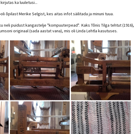
irjutas ka luuletusi...
i õpilast Merike Selgist, kes aitas infot säilitada ja minuni tuua.
 neli puidust kangastelje "kompuuterpead". Kaks Tõnis Tilga tehtut (1916)
ilumsoni originaal (sada aastat vana), mis oli Linda Lehtla kasutuses.