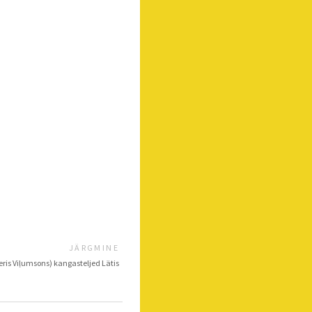
JÄRGMINE
eris Viļumsons) kangasteljed Lätis