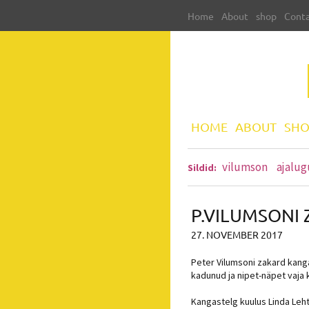
Home
About
shop
Cont
HOME
ABOUT
SHO
vilumson
ajalug
Sildid:
P.VILUMSONI
27. NOVEMBER 2017
Peter Vilumsoni zakard kang
kadunud ja nipet-näpet vaja
Kangastelg kuulus Linda Lehtl